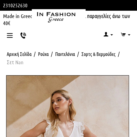
2310252630
Made in Greece | Δωρεάν μεταφορικά για παραγγελίες άνω των
40€
/
/
/
/
Αρχική Σελίδα
Ρούχα
Παντελόνια
Σορτς & Βερμούδες
Σετ Nan