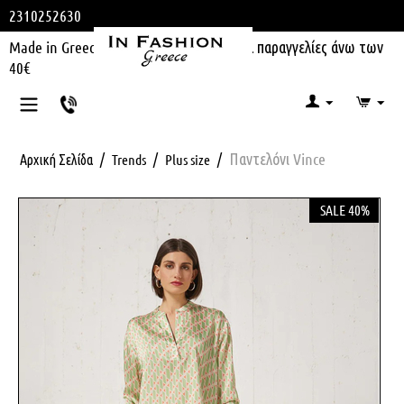
2310252630
Made in Greece | Δωρεάν μεταφορικά για παραγγελίες άνω των
40€
/
/
/
Παντελόνι Vince
Αρχική Σελίδα
Trends
Plus size
SALE 40%