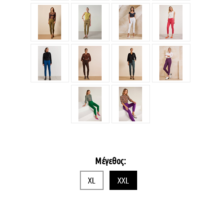
Μέγεθος:
XL
XXL