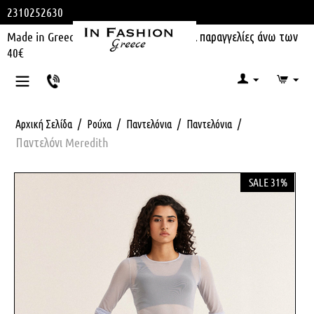
2310252630
Made in Greece | Δωρεάν μεταφορικά για παραγγελίες άνω των
40€
/
/
/
/
Αρχική Σελίδα
Ρούχα
Παντελόνια
Παντελόνια
Παντελόνι Meredith
SALE 31%