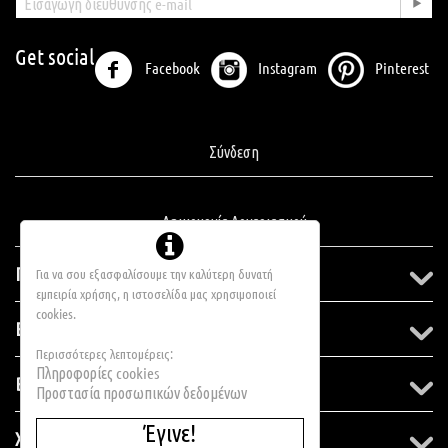
Get social
Facebook
Instagram
Pinterest
Σύνδεση
Δημιουργία Λογαριασμού
Πληροφορίες
Για να σου εξασφαλίσουμε την καλύτερη δυνατή
εμπειρία χρήσης, η ιστοσελίδα μας χρησιμοποιεί
cookies.
Εξυπηρέτηση Πελατών
Περισσότερες λεπτομέρεις:
Πληροφορίες cookies
Βοήθεια
Προστασία προσωπικών δεδομένων
Έγινε!
Χάρτης