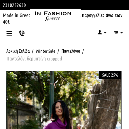
2310252630
Made in Greece | Δωρεάν μεταφορικά για παραγγελίες άνω των
40€
/
/
/
Αρχική Σελίδα
Winter Sale
Παντελόνια
Παντελόνι δερματίνη cropped
SALE 25%