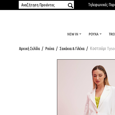
Τηλεφωνικές Παρα
NEW IN
ΡΟΎΧΑ
TRE
/
/
/
Κοστούμι Tyso
Αρχική Σελίδα
Ρούχα
Σακάκια & Γιλέκα