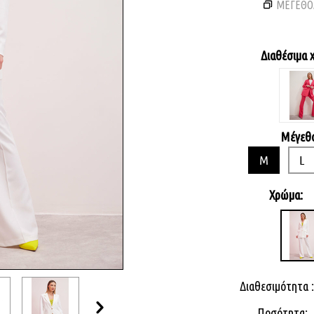
ΜΕΓΕΘΟ
Διαθέσιμα 
Μέγεθο
M
L
Χρώμα:
Διαθεσιμότητα :
Ποσότητα: