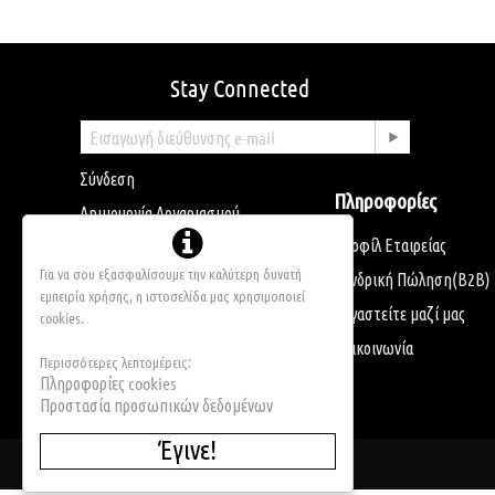
Stay Connected
Σύνδεση
Πληροφορίες
Δημιουργία Λογαριασμού
Προφίλ Εταιρείας
Για να σου εξασφαλίσουμε την καλύτερη δυνατή
Χονδρική Πώληση(Β2Β)
εμπειρία χρήσης, η ιστοσελίδα μας χρησιμοποιεί
Εργαστείτε μαζί μας
cookies.
Επικοινωνία
Περισσότερες λεπτομέρεις:
Πληροφορίες cookies
Προστασία προσωπικών δεδομένων
Έγινε!