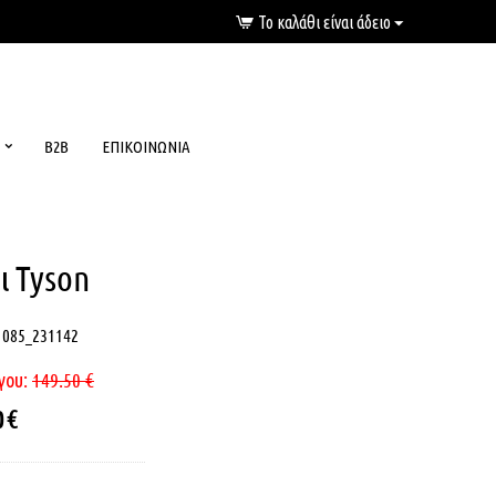
Το καλάθι είναι άδειο
B2B
ΕΠΙΚΟΙΝΩΝΊΑ
ι Tyson
1085_231142
γου:
149.50
€
0
€