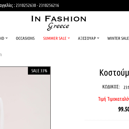
γγελίες : 2310252630 - 2310256216
ND
OCCASIONS
SUMMER SALE
ΑΞΕΣΟΥΑΡ
WINTER SALE
n
Κοστούμ
SALE 33%
ΚΩΔΙΚΟΣ:
23
Τιμή Τιμοκαταλό
99.5