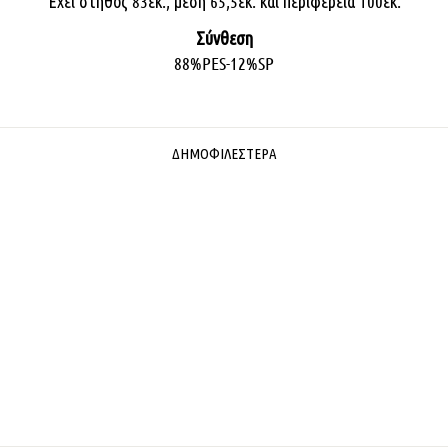
Έχει στήθος 83εκ., μέση 65,5εκ. και περιφέρεια 100εκ.
Σύνθεση
88%PES-12%SP
ΔΗΜΟΦΙΛΈΣΤΕΡΑ