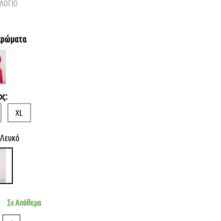
ΛΟΓΙΟ
χρώματα
ς:
XL
Λευκό
Σε Απόθεμα