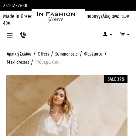
2310252630
Made in Greece | Δωρεάν μεταφορικά για παραγγελίες άνω των
40€
/
/
/
/
Αρχική Σελίδα
Offers
Summer sale
Φορέματα
/
Φόρεμα Gen
Maxi dresses
SALE 39%